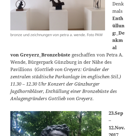
Denk
mals
Enth
üllun
g:_De
bronze und zeichnungen von petra a. wende. Foto PAW
nkm
al
von Greyerz_Bronzebüste
geschaffen von Petra A.
Wende, Bürgerpark Günzburg in der Nähe des
Pavillions (
Gottlieb von Greyerz: Gründer der
zentralen städtische Parkanlage im englischen Stil.)
11.30 – 12.30 Uhr Konzert der Günzburger
Jagdhornbläser, Enthüllung einer Bronzebüste des
Anlagengründers Gottlieb von Greyerz.
23.Sep
–
12.Nov.
2017