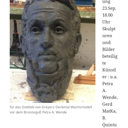
ung
23.Sep.
18.00
Uhr
Skulpt
uren
und
Bilder
beteilig
te
Künstl
er : u.a.
Petra
A.
Wende,
Gerd
für das Gottlieb von Greyerz Denkmal Wachsmodell
MatKa,
vor dem Bronzeguß Petra A. Wende
B.
Quintu