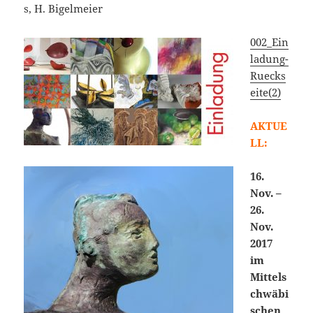
s, H. Bigelmeier
002_Ein
ladung-
Ruecks
eite(2)
AKTUE
LL:
16.
Nov. –
26.
Nov.
2017
im
Mittels
chwäbi
schen