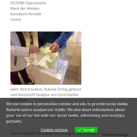
OSTERN (Speckstein)
Werk der blinden
Künstlerin Pernille
Sonne
wehr dich trozdem, Rubinie farbig gefasst
und Kunststoff.Skulptur von Gerd MatKa
Foto Paw
We use cookies to personalise content and ads, to provide social media
features and to analyse our traffic. We also share information about
your use of our site with our social media, advertising and analytics
Teilansicht `Kunst be-greifen´ im Museum Krumbach Foto PAW
partners.
Cookies settings
Accept
kleiner Schläfer, Keramik und Gelbguß von Petra A. Wende
Cookies settings