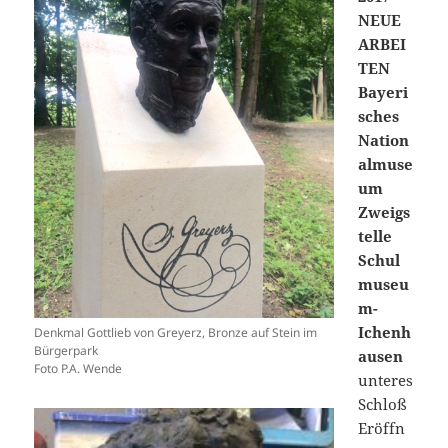
NEUE
ARBEI
TEN
Bayeri
sches
Nation
almuse
um
Zweigs
telle
Schul
museu
m-
Ichenh
Denkmal Gottlieb von Greyerz, Bronze auf Stein im
Bürgerpark
ausen
Foto P.A. Wende
unteres
Schloß
Eröffn