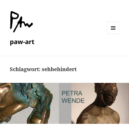
MENÜ
paw-art
UND
WIDGETS
Schlagwort:
sehbehindert