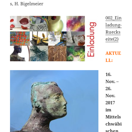
s, H. Bigelmeier
002_Ein
ladung-
Ruecks
eite(2)
AKTUE
LL:
16.
Nov. –
26.
Nov.
2017
im
Mittels
chwäbi
schen