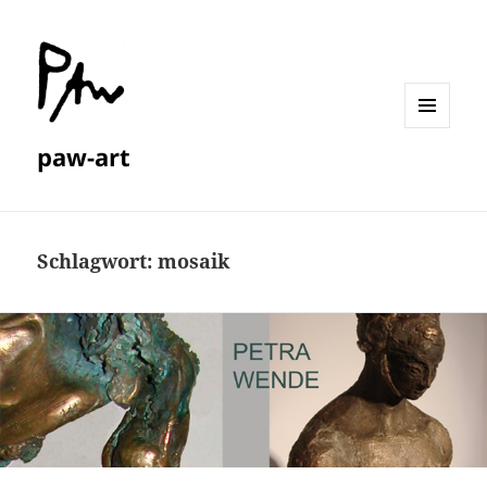
MENÜ
paw-art
UND
WIDGETS
Schlagwort:
mosaik