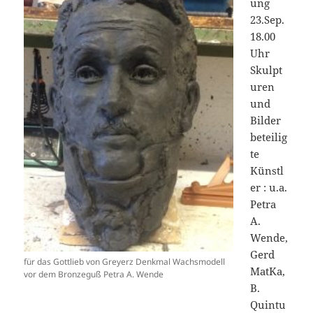
ung
23.Sep.
18.00
Uhr
Skulpt
uren
und
Bilder
beteilig
te
Künstl
er : u.a.
Petra
A.
Wende,
Gerd
für das Gottlieb von Greyerz Denkmal Wachsmodell
MatKa,
vor dem Bronzeguß Petra A. Wende
B.
Quintu