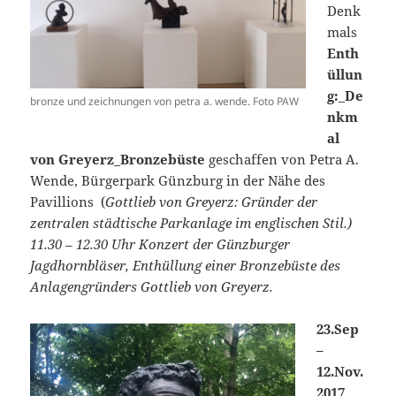
Denk
mals
Enth
üllun
g:_De
bronze und zeichnungen von petra a. wende. Foto PAW
nkm
al
von Greyerz_Bronzebüste
geschaffen von Petra A.
Wende, Bürgerpark Günzburg in der Nähe des
Pavillions (
Gottlieb von Greyerz: Gründer der
zentralen städtische Parkanlage im englischen Stil.)
11.30 – 12.30 Uhr Konzert der Günzburger
Jagdhornbläser, Enthüllung einer Bronzebüste des
Anlagengründers Gottlieb von Greyerz.
23.Sep
–
12.Nov.
2017