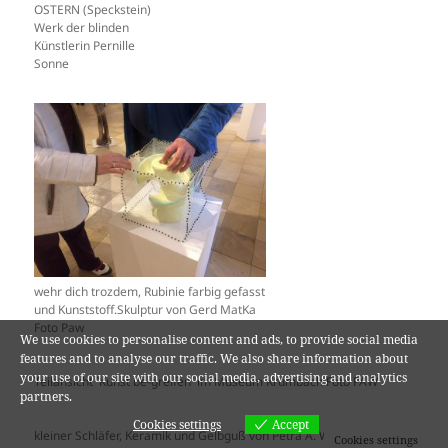
OSTERN (Speckstein)
Werk der blinden
Künstlerin Pernille
Sonne
wehr dich trozdem, Rubinie farbig gefasst
und Kunststoff.Skulptur von Gerd MatKa
Foto Paw
We use cookies to personalise content and ads, to provide social media
features and to analyse our traffic. We also share information about
your use of our site with our social media, advertising and analytics
Teilansicht `Kunst be-greifen´ im Museum Krumbach Foto PAW
partners.
Cookies settings
Accept
kleiner Schläfer, Keramik und Gelbguß von Petra A. Wende
Cookies settings