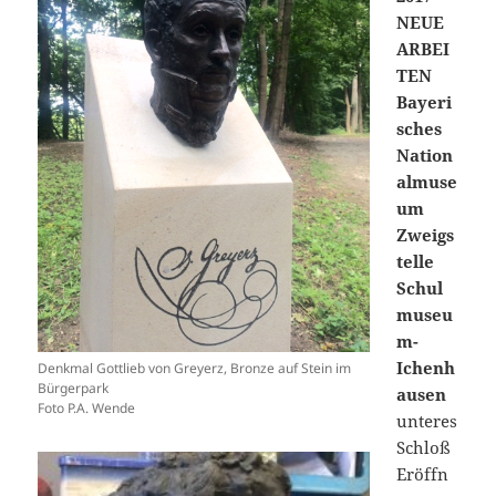
NEUE
ARBEI
TEN
Bayeri
sches
Nation
almuse
um
Zweigs
telle
Schul
museu
m-
Ichenh
Denkmal Gottlieb von Greyerz, Bronze auf Stein im
Bürgerpark
ausen
Foto P.A. Wende
unteres
Schloß
Eröffn