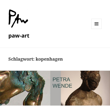
MENÜ
paw-art
UND
WIDGETS
Schlagwort:
kopenhagen