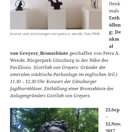
Denk
mals
Enth
üllun
g:_De
bronze und zeichnungen von petra a. wende. Foto PAW
nkm
al
von Greyerz_Bronzebüste
geschaffen von Petra A.
Wende, Bürgerpark Günzburg in der Nähe des
Pavillions (
Gottlieb von Greyerz: Gründer der
zentralen städtische Parkanlage im englischen Stil.)
11.30 – 12.30 Uhr Konzert der Günzburger
Jagdhornbläser, Enthüllung einer Bronzebüste des
Anlagengründers Gottlieb von Greyerz.
23.Sep
–
12.Nov.
2017