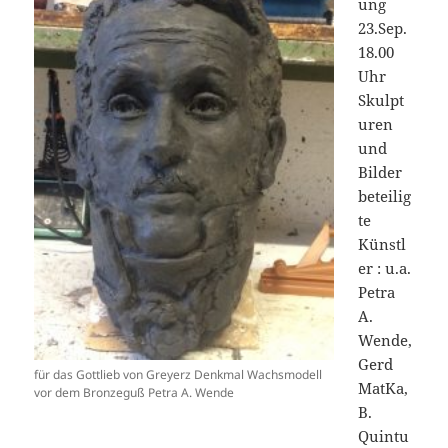
ung
23.Sep.
18.00
Uhr
Skulpt
uren
und
Bilder
beteilig
te
Künstl
er : u.a.
Petra
A.
Wende,
Gerd
für das Gottlieb von Greyerz Denkmal Wachsmodell
MatKa,
vor dem Bronzeguß Petra A. Wende
B.
Quintu