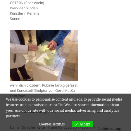
OSTERN (Speckstein)
Werk der blinden
Künstlerin Pernille
Sonne
wehr dich trozdem, Rubinie farbig gefasst
und Kunststoff.Skulptur von Gerd MatKa
Foto Paw
We use cookies to personalise content and ads, to provide social media
features and to analyse our traffic. We also share information about
your use of our site with our social media, advertising and analytics
Teilansicht `Kunst be-greifen´ im Museum Krumbach Foto PAW
partners.
Cookies settings
Accept
kleiner Schläfer, Keramik und Gelbguß von Petra A. Wende
Cookies settings