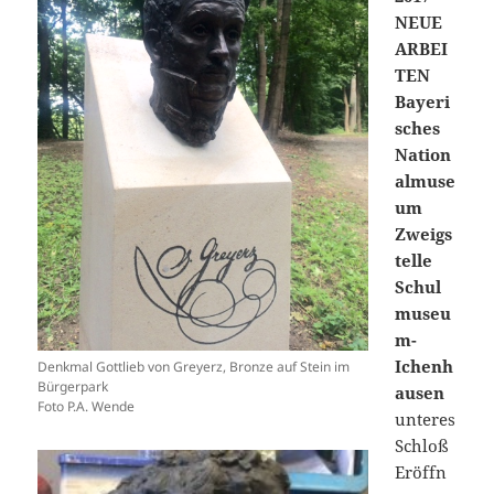
NEUE
ARBEI
TEN
Bayeri
sches
Nation
almuse
um
Zweigs
telle
Schul
museu
m-
Ichenh
Denkmal Gottlieb von Greyerz, Bronze auf Stein im
Bürgerpark
ausen
Foto P.A. Wende
unteres
Schloß
Eröffn