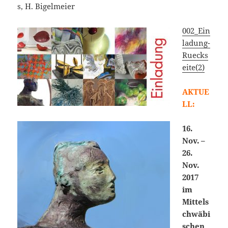
s, H. Bigelmeier
002_Ein
ladung-
Ruecks
eite(2)
AKTUE
LL:
16.
Nov. –
26.
Nov.
2017
im
Mittels
chwäbi
schen