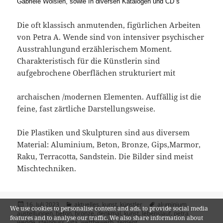
Gabriele Woisien, sowie In diversen Katalogen und CD´s
Die oft klassisch anmutenden, figürlichen Arbeiten
von Petra A. Wende sind von intensiver psychischer
Ausstrahlungund erzählerischem Moment.
Charakteristisch für die Künstlerin sind
aufgebrochene Oberflächen strukturiert mit
archaischen /modernen Elementen. Auffällig ist die
feine, fast zärtliche Darstellungsweise.
Die Plastiken und Skulpturen sind aus diversem
Material: Aluminium, Beton, Bronze, Gips,Marmor,
Raku, Terracotta, Sandstein. Die Bilder sind meist
Mischtechniken.
Veröffentlicht
Kategorien
Schlagwörter
16. Juli 2023
aktuelles
,
kunst
,
künstler
aluminium
,
We use cookies to personalise content and ads, to provide social media
am
austellungen
,
beton
,
bronze
,
denkmal
,
kunst
,
lebenslauf
,
petra
features and to analyse our traffic. We also share information about
wende
,
steinguss
,
vita
,
wettbewerb
,
zement