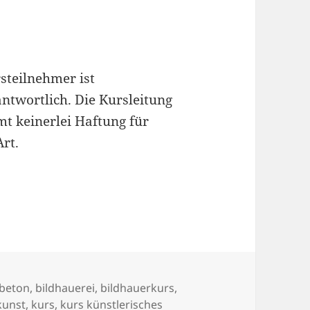
steilnehmer ist
ntwortlich. Die Kursleitung
t keinerlei Haftung für
rt.
Schlagwörter
beton
,
bildhauerei
,
bildhauerkurs
,
kunst
,
kurs
,
kurs künstlerisches