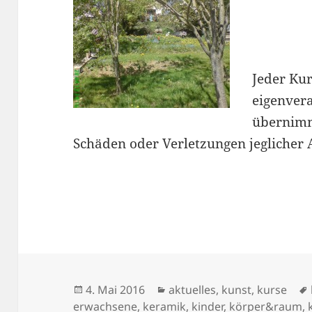
Jeder Kur
eigenvera
übernimm
Schäden oder Verletzungen jeglicher A
Veröffentlicht
Kategorien
4. Mai 2016
aktuelles
,
kunst
,
kurse
am
erwachsene
,
keramik
,
kinder
,
körper&raum
,